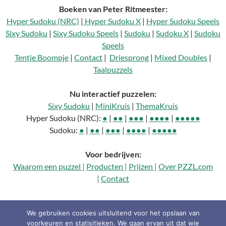
Boeken van Peter Ritmeester:
Hyper Sudoku (NRC)
|
Hyper Sudoku X
|
Hyper Sudoku Speels
Sixy Sudoku
|
Sixy Sudoku Speels
|
Sudoku
|
Sudoku X
|
Sudoku
Speels
Tentje Boompje
|
Contact
|
Driesprong
|
Mixed Doubles
|
Taalpuzzels
Nu interactief puzzelen:
Sixy Sudoku
|
MiniKruis
|
ThemaKruis
Hyper Sudoku (NRC):
●
|
●●
|
●●●
|
●●●●
|
●●●●●
Sudoku:
●
|
●●
|
●●●
|
●●●●
|
●●●●●
Voor bedrijven:
Waarom een puzzel |
Producten |
Prijzen |
Over PZZL.com
|
Contact
pdf
We gebruiken cookies uitsluitend voor het opslaan van
voorkeuren en statisitieken. We gaan ervan uit dat wie