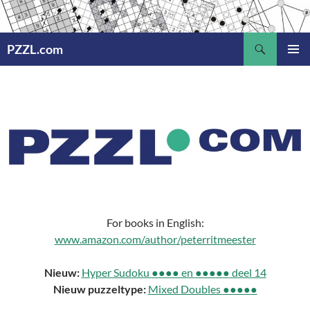
Ga
naar
Zoeken
de
PZZL.com
inhoud
PRIMAI
MENU
For books in English:
www.amazon.com/author/peterritmeester
Nieuw:
Hyper Sudoku
●●●● en
●●●
●
●
deel 14
Nieuw puzzeltype:
Mixed Doubles
●●●
●
●