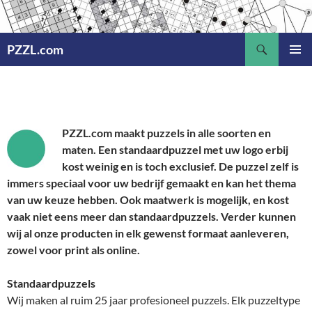
Ga
naar
Zoeken
de
PZZL.com
inhoud
PRIMAI
MENU
PZZL.com maakt puzzels in alle soorten en
maten. Een standaardpuzzel met uw logo erbij
kost weinig en is toch exclusief. De puzzel zelf is
immers speciaal voor uw bedrijf gemaakt en kan het thema
van uw keuze hebben. Ook maatwerk is mogelijk, en kost
vaak niet eens meer dan standaardpuzzels. Verder kunnen
wij al onze producten in elk gewenst formaat aanleveren,
zowel voor print als online.
Standaardpuzzels
Wij maken al ruim 25 jaar profesioneel puzzels. Elk puzzeltype