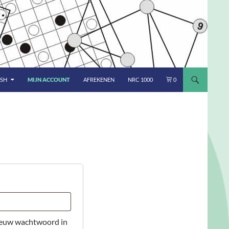
ISH
MIJN ACCOUNT
AFREKENEN
NRC 1000
0
nieuw wachtwoord in