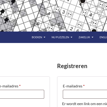
BOEKEN
NU PUZZELEN
ZAKELIJK
ENGL
Registreren
Vereist
Vereist
e-mailadres
*
E-mailadres
*
Er wordt een link om een 
st