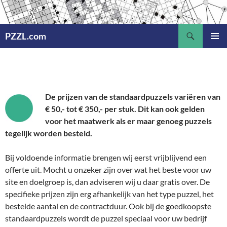
Ga
naar
Zoeken
de
PZZL.com
inhoud
PRIMAI
MENU
De prijzen van de standaardpuzzels variëren van
€ 50,- tot
€ 350,- per stuk. Dit kan ook gelden
voor het maatwerk als er maar genoeg puzzels
tegelijk worden besteld.
Bij voldoende informatie brengen wij eerst vrijblijvend een
offerte uit. Mocht u onzeker zijn over wat het beste voor uw
site en doelgroep is, dan adviseren wij u daar gratis over. De
specifieke prijzen zijn erg afhankelijk van het type puzzel, het
bestelde aantal en de contractduur. Ook bij de goedkoopste
standaardpuzzels wordt de puzzel speciaal voor uw bedrijf