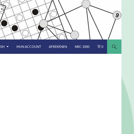
ISH
MIJN ACCOUNT
AFREKENEN
NRC 1000
0