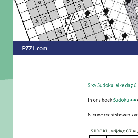
Ga
naar
de
inhoud
Zoeken
PZZL.com
Six
y
Sudoku: elke dag 6
In ons boek
Sudoku ●●
Nieuw: rechtsboven kan