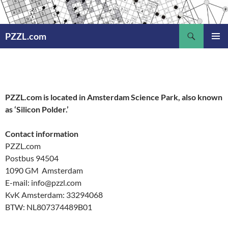
Ga
naar
Zoeken
de
PZZL.com
inhoud
PRIMAI
MENU
PZZL.com is located in Amsterdam Science Park, also known
as ‘Silicon Polder.’
Contact information
PZZL.com
Postbus 94504
1090 GM Amsterdam
E-mail: info@pzzl.com
KvK Amsterdam: 33294068
BTW: NL807374489B01