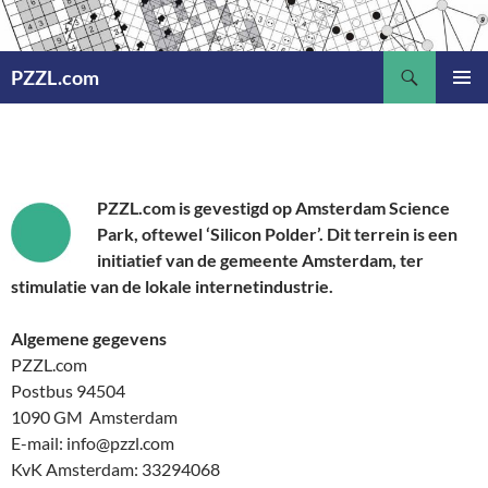
Ga
naar
Zoeken
de
PZZL.com
inhoud
PRIMAI
MENU
PZZL.com is gevestigd op Amsterdam Science
Park, oftewel ‘Silicon Polder’. Dit terrein is een
initiatief van de gemeente Amsterdam, ter
stimulatie van de lokale internetindustrie.
Algemene gegevens
PZZL.com
Postbus 94504
1090 GM Amsterdam
E-mail: info@pzzl.com
KvK Amsterdam: 33294068