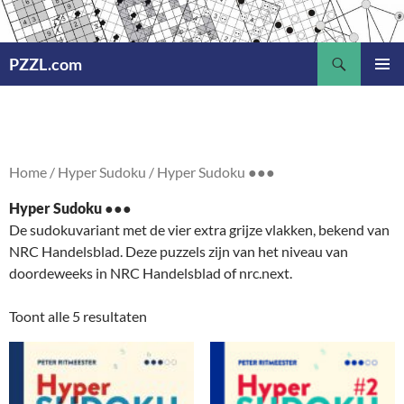
Ga
naar
Zoeken
de
PZZL.com
inhoud
PRIMAI
MENU
Home
/
Hyper Sudoku
/ Hyper Sudoku ●●●
Hyper Sudoku ●●●
De sudokuvariant met de vier extra grijze vlakken, bekend van
NRC Handelsblad. Deze puzzels zijn van het niveau van
doordeweeks in NRC Handelsblad of nrc.next.
Toont alle 5 resultaten