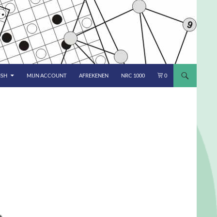
ISH
MIJN ACCOUNT
AFREKENEN
NRC 1000
0
t