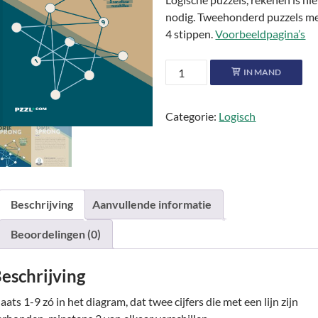
nodig. Tweehonderd puzzels m
4 stippen.
Voorbeeldpagina’s
Driesprong
IN MAND
●●●●
aantal
Categorie:
Logisch
Beschrijving
Aanvullende informatie
Beoordelingen (0)
eschrijving
aats 1-9 zó in het diagram, dat twee cijfers die met een lijn zijn