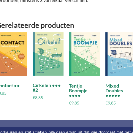
erbonden, minstens 3 van elkaar verschillen.
erelateerde producten
Cirkelen ●●●
ontact ●●
Tentje
Mixed
#2
Boompje
Doubles
8,85
●●●●
●●●●●
€
8,85
€
9,85
€
9,85
orkeuren en statisitieken. We gaan ervan uit dat wie doorgaat met het