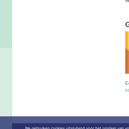
v
G
C
€
We gebruiken cookies uitsluitend voor het opslaan van vo