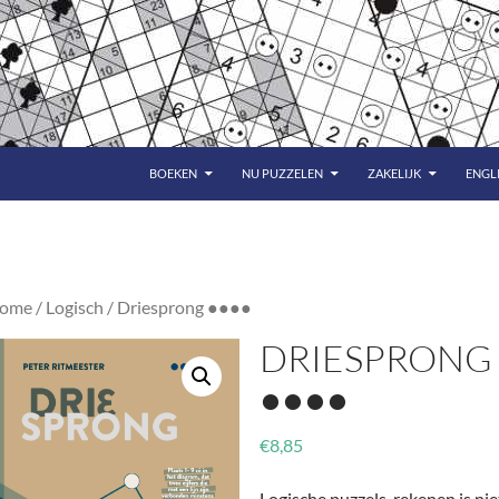
BOEKEN
NU PUZZELEN
ZAKELIJK
ENGL
ome
/
Logisch
/ Driesprong ●●●●
DRIESPRONG
●●●●
€
8,85
Logische puzzels, rekenen is nie