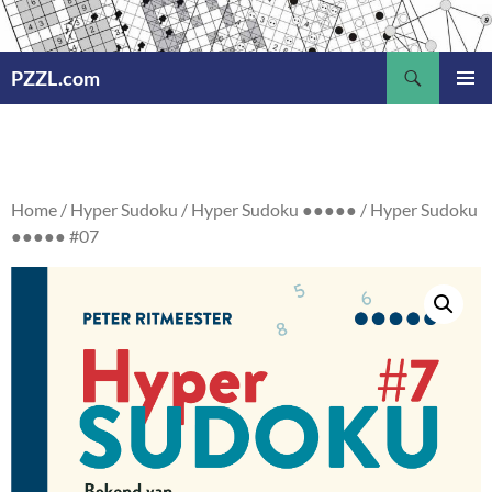
Ga
naar
Zoeken
de
PZZL.com
inhoud
PRIMAI
MENU
Home
/
Hyper Sudoku
/
Hyper Sudoku ●●●●●
/ Hyper Sudoku
●●●●● #07