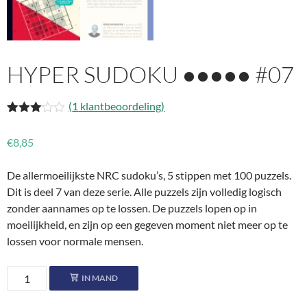
HYPER SUDOKU ●●●●● #07
(
1
klantbeoordeling)
Gewaar
1
deerd
€
8,85
3.00
op 5
gebas
De allermoeilijkste NRC sudoku’s, 5 stippen met 100 puzzels.
eerd op
klant
Dit is deel 7 van deze serie. Alle puzzels zijn volledig logisch
waarder
zonder aannames op te lossen. De puzzels lopen op in
ing
moeilijkheid, en zijn op een gegeven moment niet meer op te
lossen voor normale mensen.
Hyper
IN MAND
Sudoku
●●●●●