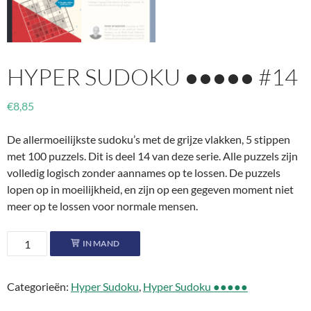
HYPER SUDOKU ●●●●● #14
€
8,85
De allermoeilijkste sudoku’s met de grijze vlakken, 5 stippen
met 100 puzzels. Dit is deel 14 van deze serie. Alle puzzels zijn
volledig logisch zonder aannames op te lossen. De puzzels
lopen op in moeilijkheid, en zijn op een gegeven moment niet
meer op te lossen voor normale mensen.
Hyper
IN MAND
Sudoku
●●●●●
Categorieën:
Hyper Sudoku
,
Hyper Sudoku ●●●●●
#14
aantal