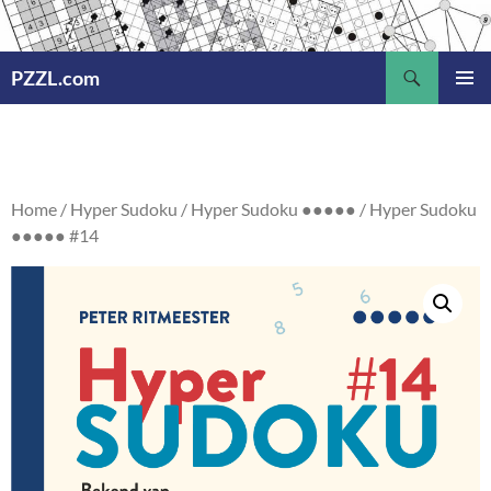
Ga
naar
Zoeken
de
PZZL.com
inhoud
PRIMAI
MENU
Home
/
Hyper Sudoku
/
Hyper Sudoku ●●●●●
/ Hyper Sudoku
●●●●● #14