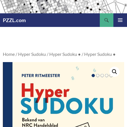
Ga
naar
Zoeken
de
PZZL.com
inhoud
PRIMAI
MENU
Home
/
Hyper Sudoku
/
Hyper Sudoku ●
/ Hyper Sudoku ●