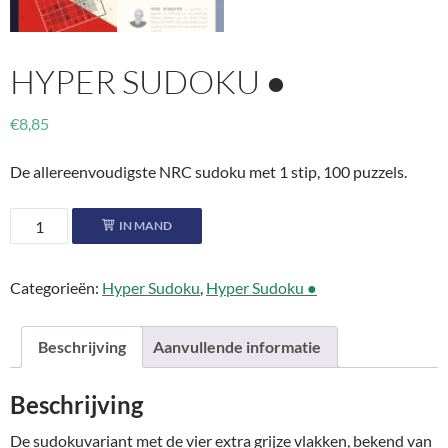
HYPER SUDOKU ●
€
8,85
De allereenvoudigste NRC sudoku met 1 stip, 100 puzzels.
Hyper
IN MAND
Sudoku
●
Categorieën:
Hyper Sudoku
,
Hyper Sudoku ●
aantal
Beschrijving
Aanvullende informatie
Beschrijving
De sudokuvariant met de vier extra grijze vlakken, bekend van