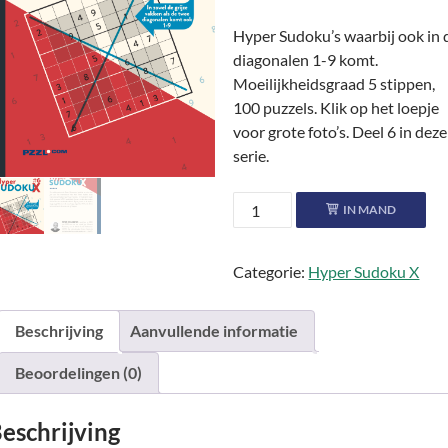
Hyper Sudoku’s waarbij ook in 
diagonalen 1-9 komt.
Moeilijkheidsgraad 5 stippen,
100 puzzels. Klik op het loepje
voor grote foto’s. Deel 6 in deze
serie.
Hyper
IN MAND
Sudoku
X
Categorie:
Hyper Sudoku X
●●●●●
#6
aantal
Beschrijving
Aanvullende informatie
Beoordelingen (0)
eschrijving