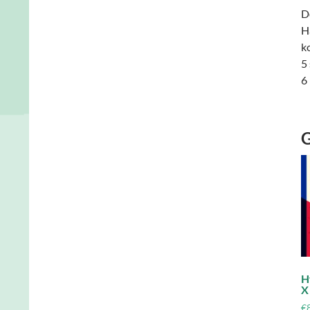
D
H
k
5
6 
G
H
X
€