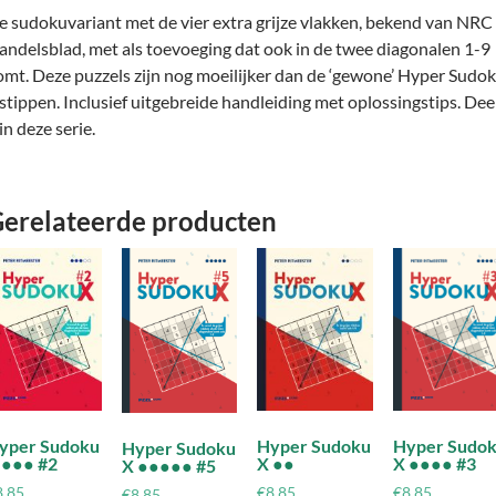
e sudokuvariant met de vier extra grijze vlakken, bekend van NRC
andelsblad, met als toevoeging dat ook in de twee diagonalen 1-9
omt. Deze puzzels zijn nog moeilijker dan de ‘gewone’ Hyper Sudo
 stippen. Inclusief uitgebreide handleiding met oplossingstips. Dee
in deze serie.
erelateerde producten
Hyper Sudoku
yper Sudoku
Hyper Sudo
Hyper Sudoku
X ●●
 ●●● #2
X ●●●● #3
X ●●●●● #5
€
8,85
8,85
€
8,85
€
8,85