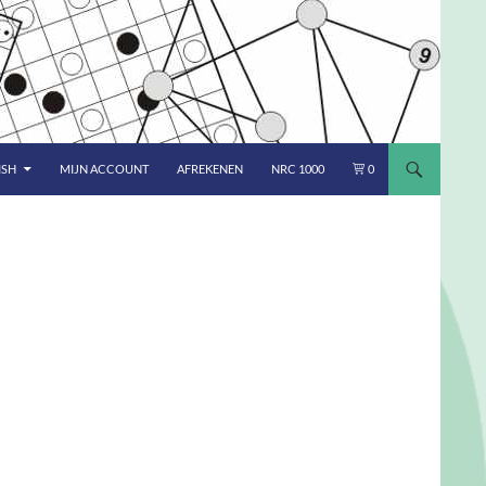
ISH
MIJN ACCOUNT
AFREKENEN
NRC 1000
0