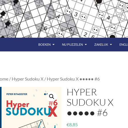
BOEKEN
NU PUZZELEN
ZAKELIJK
ENGL
ome
/
Hyper Sudoku X
/ Hyper Sudoku X ●●●●● #6
HYPER
SUDOKU X
●●●●● #6
€
8,85