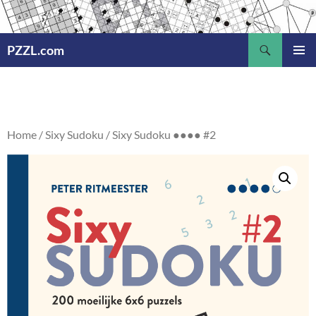
Ga
naar
Zoeken
de
PZZL.com
inhoud
PRIMAI
MENU
Home
/
Sixy Sudoku
/ Sixy Sudoku ●●●● #2