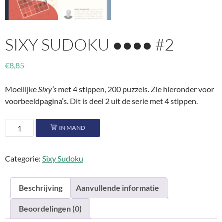
SIXY SUDOKU ●●●● #2
€
8,85
Moeilijke
Sixy’s
met 4 stippen, 200 puzzels. Zie hieronder voor
voorbeeldpagina’s. Dit is deel 2 uit de serie met 4 stippen.
Sixy
IN MAND
Sudoku
●●●●
Categorie:
Sixy Sudoku
#2
aantal
Beschrijving
Aanvullende informatie
Beoordelingen (0)