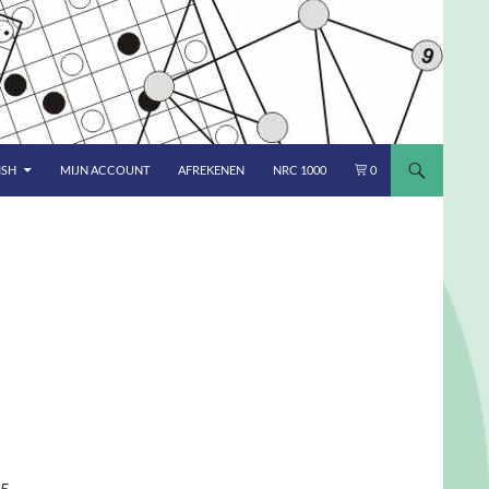
ISH
MIJN ACCOUNT
AFREKENEN
NRC 1000
0
●
 5