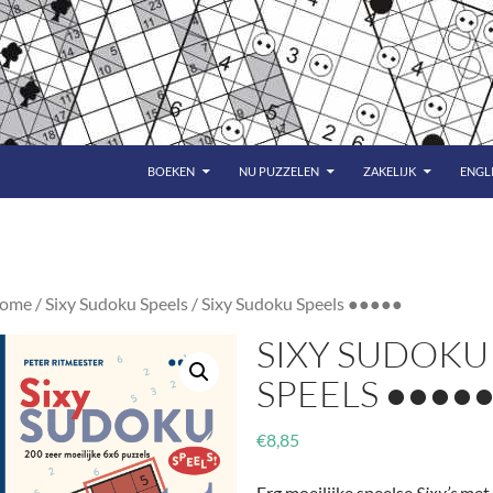
BOEKEN
NU PUZZELEN
ZAKELIJK
ENGL
ome
/
Sixy Sudoku Speels
/ Sixy Sudoku Speels ●●●●●
SIXY SUDOKU
SPEELS ●●●●
€
8,85
Erg moeilijke speelse
Sixy’s
met