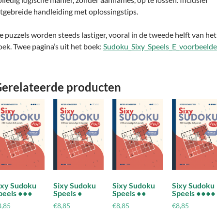
itgebreide handleiding met oplossingstips.
e puzzels worden steeds lastiger, vooral in de tweede helft van het
oek. Twee pagina’s uit het boek:
Sudoku_Sixy_Speels_E_voorbeeld
erelateerde producten
ixy Sudoku
Sixy Sudoku
Sixy Sudoku
Sixy Sudoku
peels ●●●
Speels ●
Speels ●●
Speels ●●●●
8,85
€
8,85
€
8,85
€
8,85