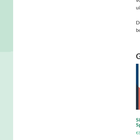
u
D
b
G
S
S
€