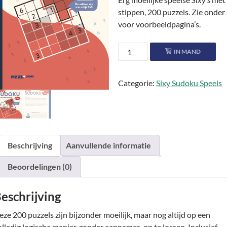
stippen, 200 puzzels. Zie onder
voor voorbeeldpagina’s.
Sixy
IN MAND
Sudoku
Speels
Categorie:
Sixy Sudoku Speels
●●●●●
aantal
Beschrijving
Aanvullende informatie
Beoordelingen (0)
eschrijving
eze 200 puzzels zijn bijzonder moeilijk, maar nog altijd op een
olledig logische manier, zonder aannames, op te lossen. Inclusief