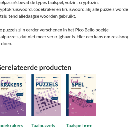
aalpuzzels
bevat de types taalspel, vulzin, cryptozin,
ryptokruiswoord, codekraker en kruiswoord. Bij alle puzzels word
itsluitend alledaagse woorden gebruikt.
e puzzels zijn eerder verschenen in het Pico Bello boekje
aalpuzzels, dat niet meer verkrijgbaar is. Hier een kans om ze alsno
e doen.
erelateerde producten
Taalpuzzels
odekrakers
Taalspel ●●●