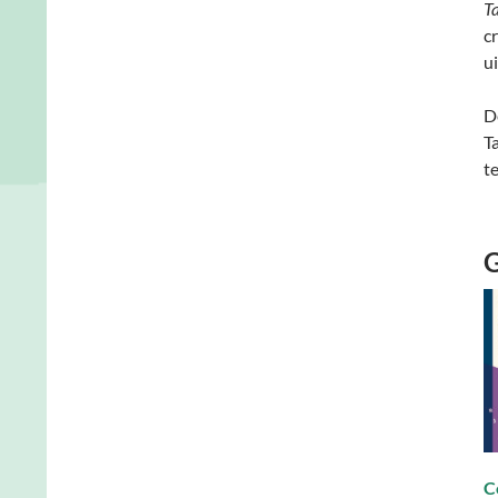
T
c
u
D
T
t
G
C