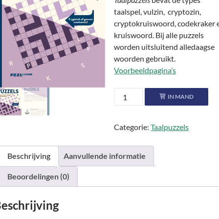
taalspel, vulzin, cryptozin,
cryptokruiswoord, codekraker 
kruiswoord. Bij alle puzzels
worden uitsluitend alledaagse
woorden gebruikt.
Voorbeeldpagina’s
Taalpuzzels
IN MAND
●●●●
aantal
Categorie:
Taalpuzzels
Beschrijving
Aanvullende informatie
Beoordelingen (0)
eschrijving