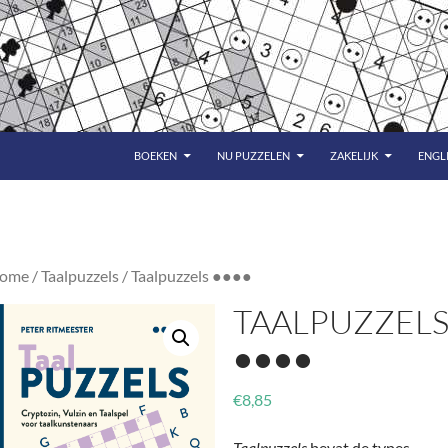
BOEKEN
NU PUZZELEN
ZAKELIJK
ENGL
ome
/
Taalpuzzels
/ Taalpuzzels ●●●●
TAALPUZZEL
●●●●
€
8,85
Taalpuzzels
bevat de types