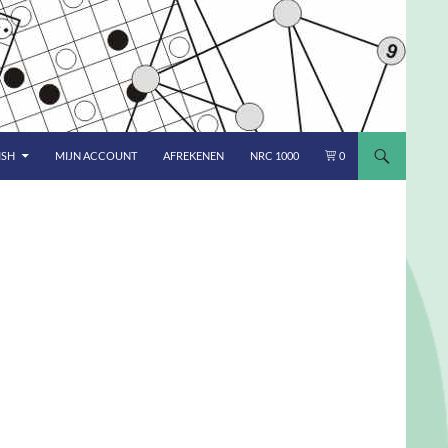
ISH
MIJN ACCOUNT
AFREKENEN
NRC 1000
0
S