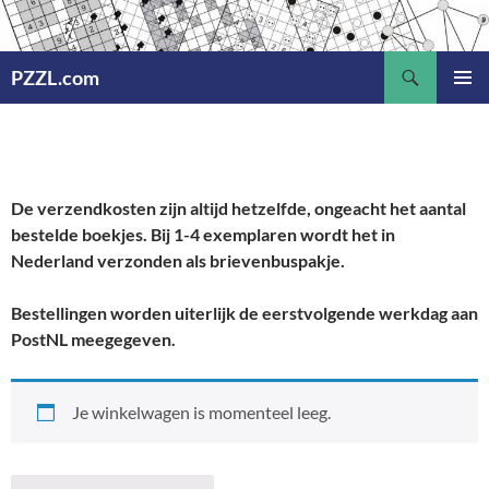
Ga
naar
Zoeken
de
PZZL.com
inhoud
PRIMAI
MENU
De verzendkosten zijn altijd hetzelfde, ongeacht het aantal
bestelde boekjes. Bij 1-4 exemplaren wordt het in
Nederland verzonden als brievenbuspakje.
Bestellingen worden uiterlijk de eerstvolgende werkdag aan
PostNL meegegeven.
Je winkelwagen is momenteel leeg.