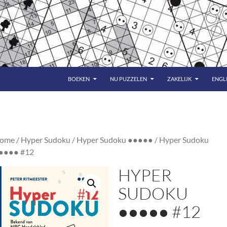
BOEKEN
NU PUZZELEN
ZAKELIJK
ENGL
ome
/
Hyper Sudoku
/
Hyper Sudoku ●●●●●
/ Hyper Sudoku
●●●● #12
HYPER
SUDOKU
●●●●● #12