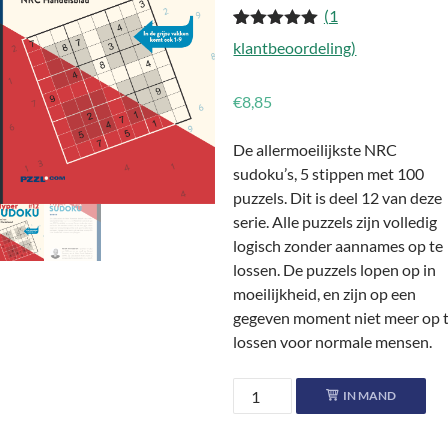
(
1
Gewaardeerd
1
klantbeoordeling)
5.00
op 5
gebaseerd
op
klant
€
8,85
waardering
De allermoeilijkste NRC
sudoku’s, 5 stippen met 100
puzzels. Dit is deel 12 van deze
serie. Alle puzzels zijn volledig
logisch zonder aannames op te
lossen. De puzzels lopen op in
moeilijkheid, en zijn op een
gegeven moment niet meer op 
lossen voor normale mensen.
Hyper
IN MAND
Sudoku
●●●●●