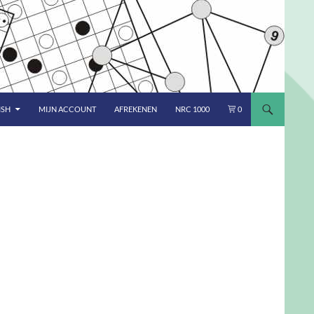
ISH
MIJN ACCOUNT
AFREKENEN
NRC 1000
0